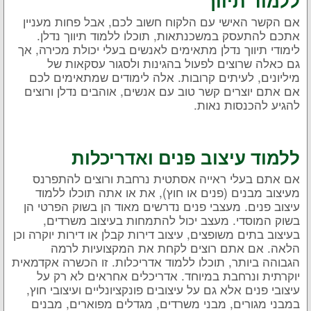
ללמוד תיווך
אם הקשר האישי עם הלקוח חשוב לכם, אבל פחות מעניין
אתכם להתעסק במשכנתאות, תוכלו ללמוד תיווך נדלן.
לימודי תיווך נדלן מתאימים לאנשים בעלי יכולת מכירה, אך
גם כאלה שרוצים לפעול בהגינות ולסגור עסקאות של
מיליונים, לעיתים קרובות. אלה לימודים שמתאימים לכם
אם אתם יוצרים קשר טוב עם אנשים, אוהבים נדלן ורוצים
להגיע להכנסות נאות.
ללמוד עיצוב פנים ואדריכלות
אם אתם בעלי ראייה אסתטית נרחבת ורוצים להתפרנס
מעיצוב מבנים (פנים או חוץ), את או אתה תוכלו ללמוד
עיצוב פנים. מעצבי פנים נדרשים מאוד הן בשוק הפרטי הן
בשוק המוסדי. מעצב יכול להתמחות בעיצוב משרדים,
בעיצוב בתים משופצים, עיצוב דירות קבלן או דירות יוקרה וכן
הלאה. אם אתם רוצים לקחת את המקצועיות לרמה
הגבוהה ביותר, תוכלו ללמוד אדריכלות. זו הכשרה אקדמאית
יוקרתית ונרחבת במיוחד. אדריכלים אחראים לא רק על
עיצובי פנים אלא גם על עיצובים פונקציונליים ועיצובי חוץ,
במבני מגורים, מבני משרדים, מגדלים מפוארים, מבנים