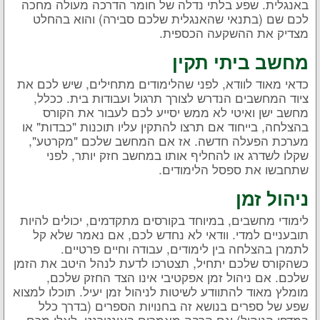
באנגלית. שפע בלתי נדלה של חומר הדרכה מעולה מחכה
לכם שם (בתנאי שהאנגלית שלכם סבירה) והוא בהחלט
מצדיק את ההשקעה הכספית.
מחשב ביתי תקין
כדאי מאוד לוודא, לפני שהלימודים מתחילים, שיש לכם את
ציוד המחשבים הנדרש לצורך תרגול ועבודות בית. ככלל,
מחשב ישן ואיטי לא ממש יסייע לכם לעבור את הקורס
בהצלחה, בייחוד אם תרצו להתקין עליו תוכנות "כבדות" או
מערכת הפעלה חדשה. אז אם המחשב שלכם "מקרטע",
שקלו לשדרג או להחליף אותו במחשב חזק יותר, לפני
שתחבשו את ספסל הלימודים.
ניהול זמן
לימודי מחשבים, במיוחד בקורסים מתקדמים, יכולים להיות
תובעניים למדי. וודאי לא נחדש לכם, אם נאמר שלא קל
לתמרן בהצלחה בין לימודים, עבודה וחיים פרטיים.
כשהקורס שלכם יתחיל, תצטרכו לדעת לנהל היטב את הזמן
שלכם. אם ניהול זמן אפקטיבי אינו הצד החזק שלכם,
מומלץ מאוד להתוודע לשיטות לניהול זמן יעיל. תוכלו למצוא
שפע של ספרים בנושא זה בחנויות הספרים (בדרך כלל
במדפי הניהול) וגם הרבה מאמרים באינטרנט. לאלו מכם