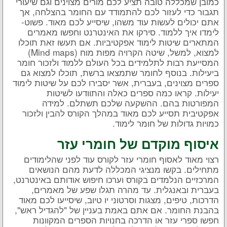
כמובן שמכללה טובה תציע לכם מורים מצוינים וגם שיעורי
תגבור כדי לעזור לכם להתמודד עם החומר בהצלחה, אך
אתם יכולים לעשות עוד משהו, שיסייע לכם מאוד. פשוט-
לימדו איך ללמוד. סירקו את האינטרנט וחפשו מאמרים
המתארים שיטות לימוד אפקטיביות. אם תעשו זאת תוכלו
למצוא, למשל, שיטה הקרויה מפות מוח (Mind maps)
המסייעת רבות לתלמידים בכל העולם ללמוד ולזכור חומר
ביעילות. בנוסף לחומר שתמצאו ברשת, תוכלו למצוא גם
ספרים מצוינים, בעברית, אשר יסבירו לכם על שיטות לימוד
יעילות. קראו כמה ספרים כאלה והתוודעו לשיטות
המפורטות בהם. ההשקעה שלכם תשתלם. למידה
אפקטיבית תסייע לכם מאוד במהלך הקורס להבין ולזכור
כמויות גדולות של חומר לימוד.
איסוף מוקדם של חומרי עזר
רצוי מאוד לאסוף חומרי עזר לקורס עוד לפני שהלימודים
מתחילים. בקשו מנציגי המכללה לדעת מהם הנושאים
המרכזיים הנלמדים בקורס וערכו חיפוש אודותם באינטרנט,
בעברית ובאנגלית. עד מהרה תגלו שפע של מאמרים,
הדרכות, טיפים, מצגות וסרטוני יו טיוב, שיסייעו לכם מאוד
בהבנת החומר. אם אתם באמת בעניין של "להגדיל ראש",
חפשו ספרי עזר או הדרכה בחנויות הספרים המקוונות