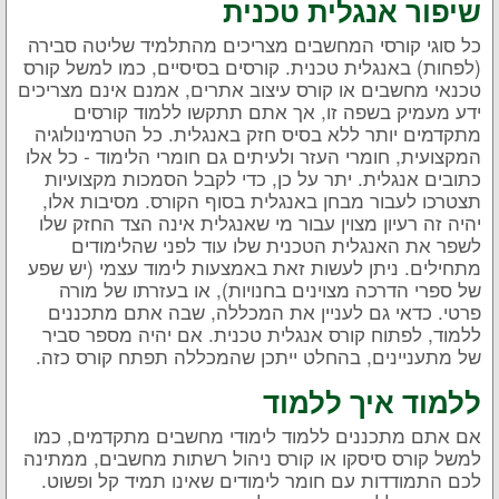
שיפור אנגלית טכנית
כל סוגי קורסי המחשבים מצריכים מהתלמיד שליטה סבירה
(לפחות) באנגלית טכנית. קורסים בסיסיים, כמו למשל קורס
טכנאי מחשבים או קורס עיצוב אתרים, אמנם אינם מצריכים
ידע מעמיק בשפה זו, אך אתם תתקשו ללמוד קורסים
מתקדמים יותר ללא בסיס חזק באנגלית. כל הטרמינולוגיה
המקצועית, חומרי העזר ולעיתים גם חומרי הלימוד - כל אלו
כתובים אנגלית. יתר על כן, כדי לקבל הסמכות מקצועיות
תצטרכו לעבור מבחן באנגלית בסוף הקורס. מסיבות אלו,
יהיה זה רעיון מצוין עבור מי שאנגלית אינה הצד החזק שלו
לשפר את האנגלית הטכנית שלו עוד לפני שהלימודים
מתחילים. ניתן לעשות זאת באמצעות לימוד עצמי (יש שפע
של ספרי הדרכה מצוינים בחנויות), או בעזרתו של מורה
פרטי. כדאי גם לעניין את המכללה, שבה אתם מתכננים
ללמוד, לפתוח קורס אנגלית טכנית. אם יהיה מספר סביר
של מתעניינים, בהחלט ייתכן שהמכללה תפתח קורס כזה.
ללמוד איך ללמוד
אם אתם מתכננים ללמוד לימודי מחשבים מתקדמים, כמו
למשל קורס סיסקו או קורס ניהול רשתות מחשבים, ממתינה
לכם התמודדות עם חומר לימודים שאינו תמיד קל ופשוט.