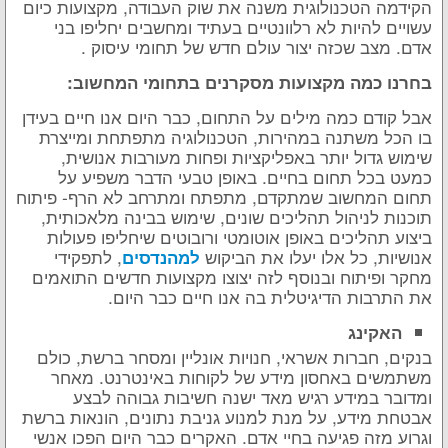
הקידמה הטכנולוגית משנה את שוק העבודה, מקצועות כיום
עשויים להיות לא רלוונטיים בעתיד ומחשבים יחליפו בני
אדם. מצב שכזה יצור עולם חדש של תחומי עיסוק .
בחרנו כמה מקצועות מסקרנים בתחומי המחשוב:
אבל קודם כמה מילים על התחום, כבר היום אנו חיים בעידן
בו הכל משתנה במהירות, הטכנולוגיה מתפתחת ומייצרת
שימוש גדול יותר באפליקציות ופחות מעורבות אנושית,
כמעט בכל תחום בחיים. באופן טבעי הדבר משפיע על
תחום המחשוב שמתקדם, מתפתח ומתרחב לא הרף- פיתוח
תוכנות לניהול תהליכים שונים, שימוש בבינה מלאכותית,
ביצוע תהליכים באופן אוטומטי ורובוטים שיחליפו פעולות
אנושיות, כל אלו יעלו את הביקוש
, לתפקידי
למהנדסים
מחקר ופיתוח ובנוסף לזה יצוצו מקצועות חדשים התואמים
את התרבות הדיגיטלית בה אנו חיים כבר היום.
האקינג
בנקים, חברות אשראי, חנויות אונליין ומסחר ברשת, כולם
משתמשים באחסון מידע של לקוחות באינטרנט. מאחר
ומדובר במידע רגיש מאד ישנה חשיבות גבוהה לבצע
אבטחת מידע, על מנת למנוע גניבת נתונים, הונאות ברשת
וגרוע מזה פגיעה בחיי אדם. האקרים כבר היום הפכו אנשי