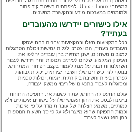
באחסון וירטואלי של מידע. עבור התחום הזה תגדל הדרישה
למפתחי Linux ו- Unix, למפתחים בשיטת קוד פתוח
ולמומחים במערכות מידע ובתקשורת מחשבים.
אילו כישורים יידרשו מהעובדים
בעתיד?
בכל במקצועות האלו ובמקצועות אחרים בהם יעסקו
העובדים בעתיד, הם יצטרכו לגלות גמישות ויכולת הסתגלות
למצבים משתנים, ישנן תחזיות בהן עובדים יחליפו את
העיסוק המקצועי שלהם לעיתים תכופות יותר ויידרשו לעבור
השתלמויות רבות על מנת לעמוד בקצב הפיתוח המתחדש.
בנוסף לזה כישורים של: חשיבה יצירתית, יכולות גבוהות
לפתרון בעיות וחשיבה ביקורתית, יזמות, יכולות טכניות
ומסוגלות לעבוד בתנאים של ריבוי ממשקי עבודה.
עולם התעסוקה החדש, עתיד לשנות את התפיסה הרווחת
ביימנו ולבסס את ההון האנושי שלו על כישורים איכותיים ולא
כמותיים, משמע הצלחה של עובד תימדד על פי איכות
וכמות התפוקה שהוא מייצר ולא על פי סך השעות הנוספות
בהן הוא נשאר לעבוד.