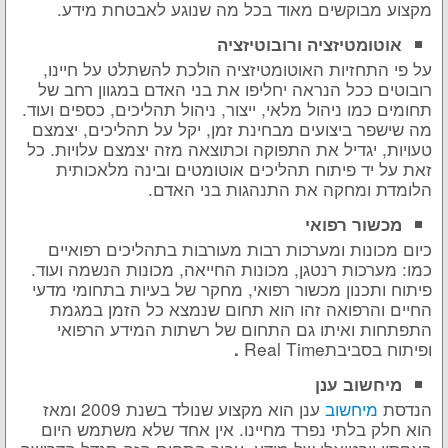
מקצוע מבוקשים מאוד בכל מה שנוגע לאבטחת מידע.
אוטומטיזציה ורובוטיזציה
על פי התחזיות האוטומטיזציה הולכת להשתלט על חיינו,
רובוטים ככל הנראה יחליפו את בני האדם במגוון רחב של
תחומים כמו ניהול מלאי, ייצור, ניהול תהליכים, כספים ועוד.
מה שישפר ביצועים מבחינת זמן, יקל על תהליכים, יצמצם
טעויות, יגדיל את התפוקה וכתוצאה מזה יצמצם עלויות. כל
זאת על יד פיתוח תהליכים אוטומטים ובינה מלאכותית
הלומדת ומחקה את התנהגות בני האדם.
מכשור רפואי
כיום מכונות ומערכות רבות מעורבות בתהליכים רפואיים
כמו: מערכות רנטגן, מכונות החייאה, מכונות הנשמה ועוד.
פיתוח ותכנון מכשור רפואי, מחקר של בעיות בתחומי מדעי
החיים והרפואה זהו הוא תחום שנמצא כל הזמן במגמת
התפתחות ואיתו גם התחום של רשתות המידע הרפואי
ופיתוח בסביבתReal Time
.
מיחשוב ענן
הנדסת
מיחשוב
ענן הוא מקצוע שנולד בשנת 2009 ומאז
הוא חלק בלתי נפרד מחיינו. אין אחד שלא משתמש היום