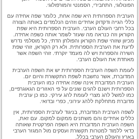
הפונולוגי, התחבירי, הסמנטי והמורפולוגי.
הערבית הספרותית היא שפה אחת, כלומר שפה אחידה עם
כללי הגייה ודקדוק אחידים וזהים הנלמדים באותה הצורה
בכל רחבי העולם הערבי. הערבית הספרותית היא שפת
הקוראן וזה כנראה מה שעזר לשמר אותה כשפה אחידה.
מכיוון שזוהי שפת הקוראן והפולחן הדתי, כל מוסלמי נדרש
לדעת את הערבית הספרותית. ולא רק הקוראן, זוהי שפת
השירה והספרות ויש לה מעמד יוקרתי. זוהי השפה אשר
מאחדת את העולם הערבי.
לעומת השפה הערבית הספרותית יש את השפה הערבית
המדוברת, אשר נחשבת לשפת התקשורת והיום יום.
הערבית המדוברת אינה שפה אחידה כמו הערבית
הספרותית וישנם להגים שונים על פי האזורים הגאוגרפיים,
כמו למשל להג מצרי לעומת להג עירקי. כמו כן ערבית
מדוברת מתחלקת ללהג עירוני, כפרי ובדואי.
לשפה הערבית המדוברת, בניגוד לערבית הספרותית, אין
כללים אחידים והם משתנים ממקום למקום. עם זאת,
השפה הערבית המדוברת היא השפה הפרקטית שאותה
כדאי ללמוד למטרות תקשורת ועסקים מול המגזר הערבי
בארץ והעולם הערבי בכלל.