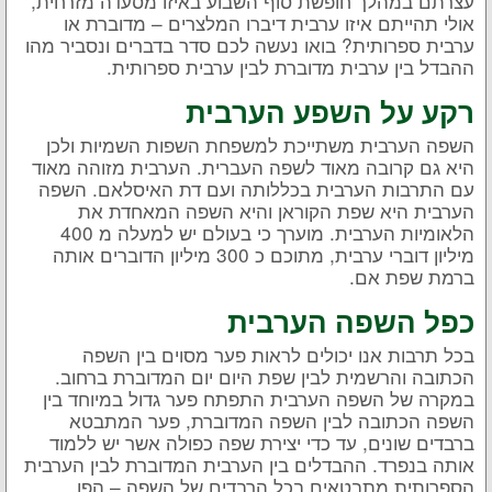
עצרתם במהלך חופשת סוף השבוע באיזו מסעדה מזרחית,
אולי תהייתם איזו ערבית דיברו המלצרים – מדוברת או
ערבית ספרותית? בואו נעשה לכם סדר בדברים ונסביר מהו
ההבדל בין ערבית מדוברת לבין ערבית ספרותית.
רקע על השפע הערבית
השפה הערבית משתייכת למשפחת השפות השמיות ולכן
היא גם קרובה מאוד לשפה העברית. הערבית מזוהה מאוד
עם התרבות הערבית בכללותה ועם דת האיסלאם. השפה
הערבית היא שפת הקוראן והיא השפה המאחדת את
הלאומיות הערבית. מוערך כי בעולם יש למעלה מ 400
מיליון דוברי ערבית, מתוכם כ 300 מיליון הדוברים אותה
ברמת שפת אם.
כפל השפה הערבית
בכל תרבות אנו יכולים לראות פער מסוים בין השפה
הכתובה והרשמית לבין שפת היום יום המדוברת ברחוב.
במקרה של השפה הערבית התפתח פער גדול במיוחד בין
השפה הכתובה לבין השפה המדוברת, פער המתבטא
ברבדים שונים, עד כדי יצירת שפה כפולה אשר יש ללמוד
אותה בנפרד. ההבדלים בין הערבית המדוברת לבין הערבית
הספרותית מתבטאים בכל הרבדים של השפה – הפן