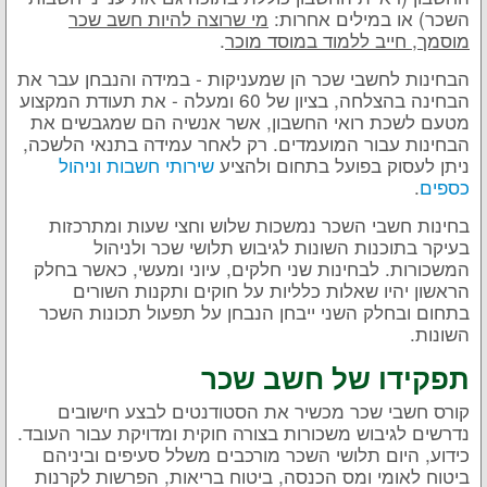
השכר) או במילים אחרות:
מי שרוצה להיות חשב שכר
מוסמך, חייב ללמוד במוסד מוכר
.
הבחינות לחשבי שכר הן שמעניקות - במידה והנבחן עבר את
הבחינה בהצלחה, בציון של 60 ומעלה - את תעודת המקצוע
מטעם לשכת רואי החשבון, אשר אנשיה הם שמגבשים את
הבחינות עבור המועמדים. רק לאחר עמידה בתנאי הלשכה,
ניתן לעסוק בפועל בתחום ולהציע
שירותי חשבות וניהול
כספים
.
בחינות חשבי השכר נמשכות שלוש וחצי שעות ומתרכזות
בעיקר בתוכנות השונות לגיבוש תלושי שכר ולניהול
המשכורות. לבחינות שני חלקים, עיוני ומעשי, כאשר בחלק
הראשון יהיו שאלות כלליות על חוקים ותקנות השורים
בתחום ובחלק השני ייבחן הנבחן על תפעול תכונות השכר
השונות.
תפקידו של חשב שכר
קורס חשבי שכר מכשיר את הסטודנטים לבצע חישובים
נדרשים לגיבוש משכורות בצורה חוקית ומדויקת עבור העובד.
כידוע, היום תלושי השכר מורכבים משלל סעיפים וביניהם
ביטוח לאומי ומס הכנסה, ביטוח בריאות, הפרשות לקרנות