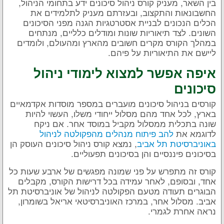
בין השאר, מעניק קורס ניהול סיכונים ידע בתחומי הניהול,
החשבונאות והתקצוב, ובעזרתם מעניק לתלמידים את
הכלים הנכונים לבניית אסטרטגיות הגנה מפני הסיכונים
השונים. לצד תיאוריות שונות ומודלים כלליים, מנתחים
במהלך הקורס מקרים חשובים מהארץ ומהעולם, ולומדים
ליישם את התיאוריות על פיהם.
איפה אפשר למצוא לימודי ניהול
סיכונים
קורסים בניהול סיכונים מועברים במספר מוסדות אקדמאיים
בארץ, לכל אחד מהם מסלול ייחודי משלו, העשוי להיות
שונה בתכלית ממסלול מקביל במוסד אחר. אם ניקח
לדוגמא את
להב פיתוח מנהלים מהפקולטה לניהול
באוניברסיטת תל אביב
, נמצא קורס ניהול סיכונים העוסק הן
בסיכונים פיננסיים והן בסיכונים תפעוליים.
קורס זה מתפרש על פני שמונה מפגשים של ארבע שעות כל
אחד, ובסופם, לאחר עמידה בכל דרישות הקורס, מקבלים
הבוגרים תעודה מטעם הפקולטה לניהול של אוניברסיטת תל
אביב. מסלול אחר, במרכז האוניברסיטאי אריאל בשומרון,
נראה אחרת לגמרי.