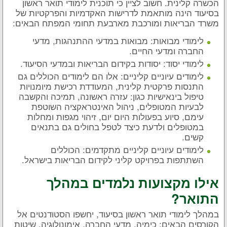
הכשרה קלינית. חשוב לציין כי תוכנית לימודי תואר ראשון
בסיעוד הינה מותאמת לדרישות האקדמיות והפרקטיות של
משרד הבריאות ומורכבת מארבעת תחומי המפתח הבאים:
לימודי מבואות: מבואות במדעי ההתנהגות, מדעי
החברה ומדעי החיים.
לימודי יסוד: יסודות בקידום הבריאות ובמדעי הסיעוד.
לימודים עיוניים קליניים: אלו הם לימודים הכוללים גם
התנסות פרקטית קלינית, המעודדת רכישת מיומנויות
טיפול בינאישיות כגון: עזרה ראשונה, תמיכה והקשבה
לבעיות המטופלים, ניהול האינטראקציה השוטפת
עימם, סיוע בפעולות היום יום, זיהוי מגפות ומחלות
במטופלים ולדעת כיצד לטפל בחולים גם בתנאים
קשים.
לימודים עיוניים קליניים מתקדמים: הכוללים
השתתפות בפרויקט קליני לקידום הבריאות בישראל.
אילו מקצועות נלמדים במהלך
התואר?
במהלך לימודי תואר ראשון בסיעוד, יחשפו הסטודנטים אל
הקורסים הבאים: כימיה, מדעי החברה, אימונולוגיה, שיטות